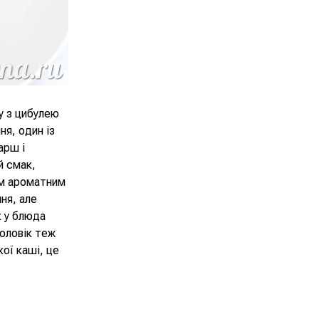
у з цибулею
ня, один із
арш і
й смак,
им ароматним
ня, але
к у блюда
чоловік теж
кої каші, це