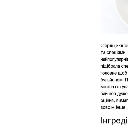
Скірлі (Skir
та спеціями.
найпопулярні
підібрала спе
головне щоб
бульйоном. П
можна готува
вийшов дуже 
оцінив, вимаг
зовсім інше,
Інгред