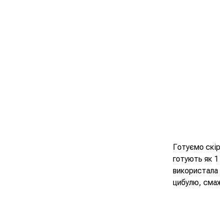
Готуємо скір
готують як 1
використала 
цибулю, сма