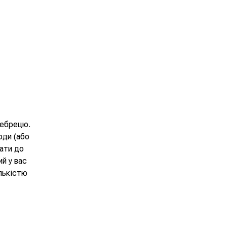
чебрецю.
оди (або
вати до
ий у вас
лькістю