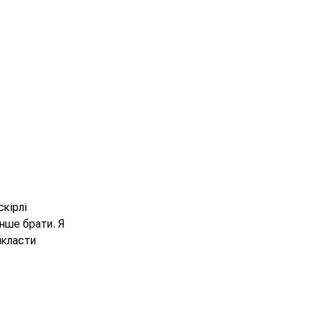
скірлі
енше брати. Я
икласти