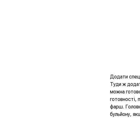
Додати спеці
Туди ж додат
можна готово
готовності, 
фарш. Головн
бульйону, як