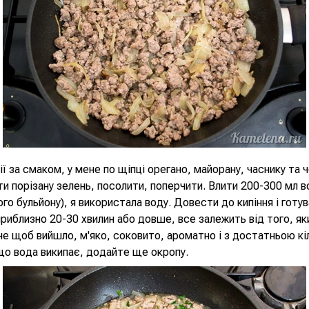
ї за смаком, у мене по щіпці орегано, майорану, часнику та 
и порізану зелень, посолити, поперчити. Влити 200-300 мл в
го бульйону), я використала воду. Довести до кипіння і готу
приблизно 20-30 хвилин або довше, все залежить від того, як
е щоб вийшло, м'яко, соковито, ароматно і з достатньою кі
що вода википає, додайте ще окропу.