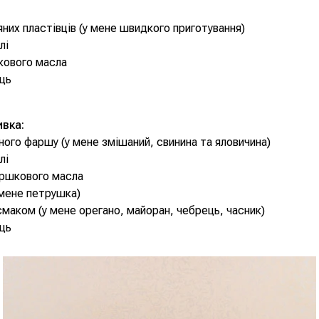
сяних пластівців (у мене швидкого приготування)
лі
кового масла
ець
ивка:
сного фаршу (у мене змішаний, свинина та яловичина)
лі
вершкового масла
 мене петрушка)
 смаком (у мене орегано, майоран, чебрець, часник)
ець