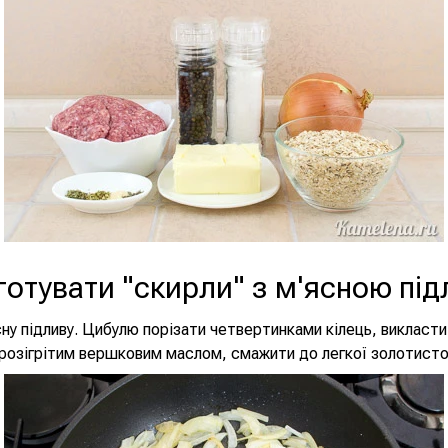
готувати "скирли" з м'ясною пі
ну підливу. Цибулю порізати четвертинками кілець, викласти
розігрітим вершковим маслом, смажити до легкої золотисто