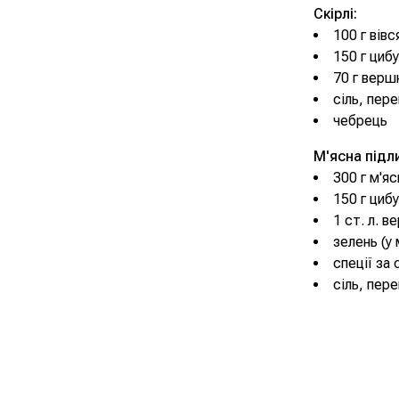
Скірлі:
100 г вів
150 г цибу
70 г верш
сіль, пер
чебрець
М'ясна підл
300 г м'я
150 г цибу
1 ст. л. 
зелень (у
спеції за
сіль, пер