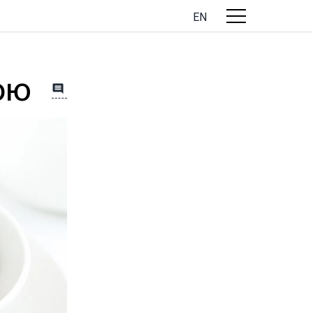
EN
ою