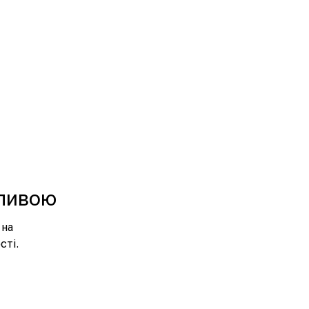
дливою
 на
сті.