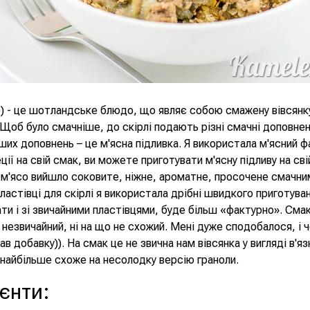
lie) - це шотландське блюдо, що являє собою смажену вівсянк
 Щоб було смачніше, до скірлі подають різні смачні доповнен
ших доповнень – це м'ясна підливка. Я використала м'ясний ф
ції на свій смак, ви можете приготувати м'ясну підливу на сві
 м'ясо вийшло соковите, ніжне, ароматне, просочене смачн
ластівці для скірлі я використала дрібні швидкого приготуван
ти і зі звичайними пластівцями, буде більш «фактурно». Сма
незвичайний, ні на що не схожий. Мені дуже сподобалося, і 
ав добавку)). На смак це не звична нам вівсянка у вигляді в'яз
 найбільше схоже на несолодку версію граноли.
ієнти
: