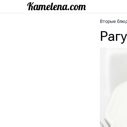
Вторые блю
Раг