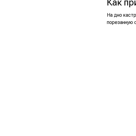
Как пр
На дно каст
порезанную с