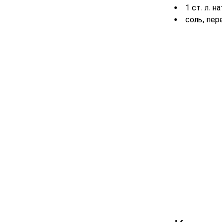
1 ст. л. н
соль, пер