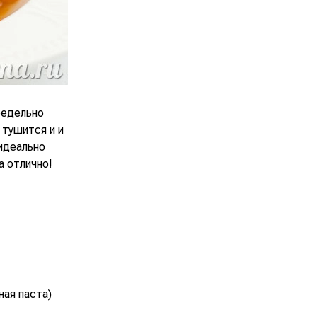
редельно
 тушится и и
 идеально
а отлично!
ная паста)