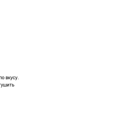
по вкусу.
тушить