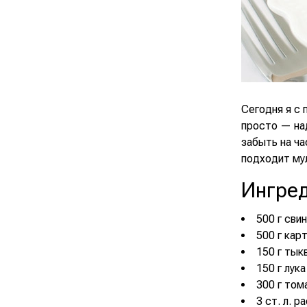
Сегодня я с
просто — над
забыть на ча
подходит мул
Ингре
500 г сви
500 г кар
150 г тык
150 г лука
300 г том
3 ст. л. 