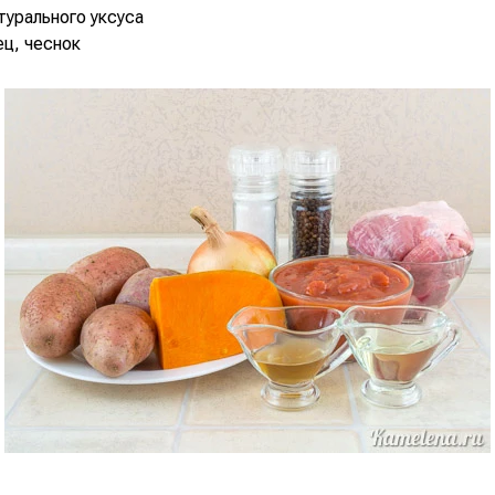
атурального уксуса
ец, чеснок