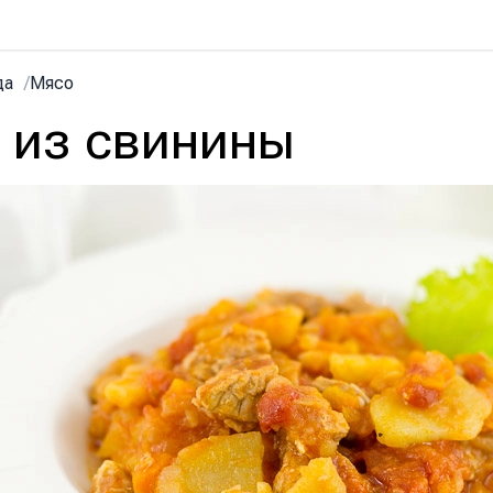
да
/
Мясо
у из свинины