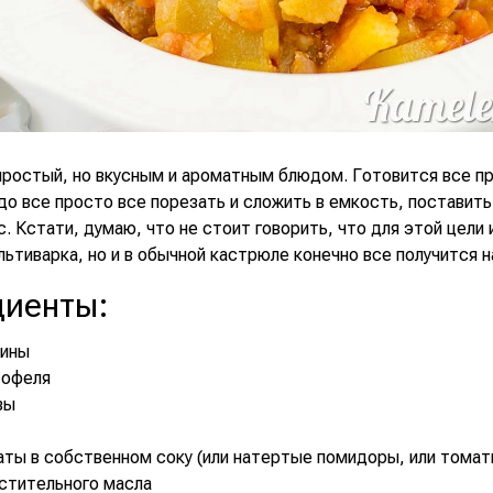
 простый, но вкусным и ароматным блюдом. Готовится все п
о все просто все порезать и сложить в емкость, поставить
с. Кстати, думаю, что не стоит говорить, что для этой цели
ьтиварка, но и в обычной кастрюле конечно все получится н
диенты
:
нины
тофеля
вы
аты в собственном соку (или натертые помидоры, или томат
растительного масла