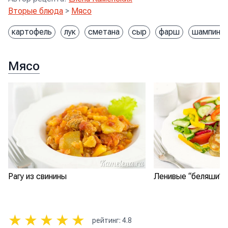
Вторые блюда
>
Мясо
картофель
лук
сметана
сыр
фарш
шампинь
Мясо
Рагу из свинины
Ленивые “беляши”
★
★
★
★
★
рейтинг
:
4.8