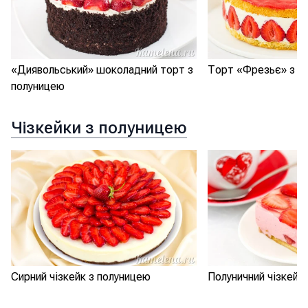
«Диявольський» шоколадний торт з
Торт «Фрезьє» з п
полуницею
Чізкейки з полуницею
Сирний чізкейк з полуницею
Полуничний чізкейк 