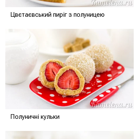
Цвєтаєвський пиріг з полуницею
Полуничні кульки