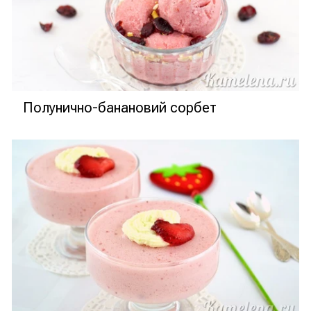
Полунично-банановий сорбет