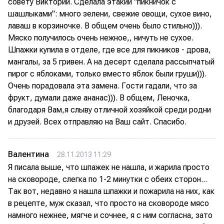
совету Виктории. Сделала этакий "пикничок с
шашлыками": много зелени, свежие овощи, сухое вино,
лаваш в корзиночке. В общем очень было стильно))).
Мяско получилось очень нежное,, ничуть не сухое.
Шпажки купила в отделе, где все для пикников - дрова,
мангалы, за 5 гривен. А на десерт сделала рассыпчатый
пирог с яблоками, только вместо яблок были груши))).
Очень порадовала эта замена. Гости гадали, что за
фрукт, думали даже ананас))). В общем, Леночка,
благодаря Вам,я слыву отличной хозяйкой среди родни
и друзей. Всех отправляю на Ваш сайт. Спасибо.
Валентина
28.11.2013 11:29
Я писала выше, что шпажек не нашла, и жарила просто
на сковороде, слегка по 1-2 минутки с обеих сторон...
Так вот, недавно я нашла шпажки и пожарила на них, как
в рецепте, муж сказал, что просто на сковороде мясо
намного нежнее, мягче и сочнее, я с ним согласна, зато