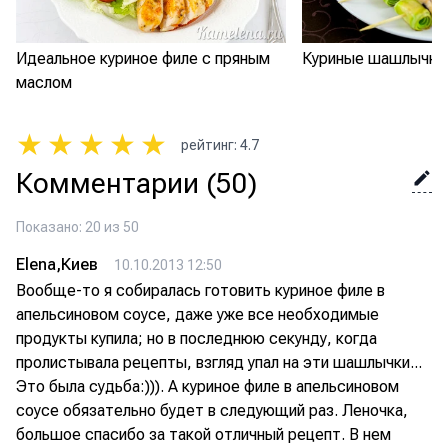
Идеальное куриное филе с пряным
Куриные шашлычки 
маслом
★
★
★
★
★
рейтинг
:
4.7
Комментарии
(50)
Показано: 20 из 50
Elena,Киев
10.10.2013 12:50
Вообще-то я собиралась готовить куриное филе в
апельсиновом соусе, даже уже все необходимые
продукты купила; но в последнюю секунду, когда
пролистывала рецепты, взгляд упал на эти шашлычки...
Это была судьба:))). А куриное филе в апельсиновом
соусе обязательно будет в следующий раз. Леночка,
большое спасибо за такой отличный рецепт. В нем