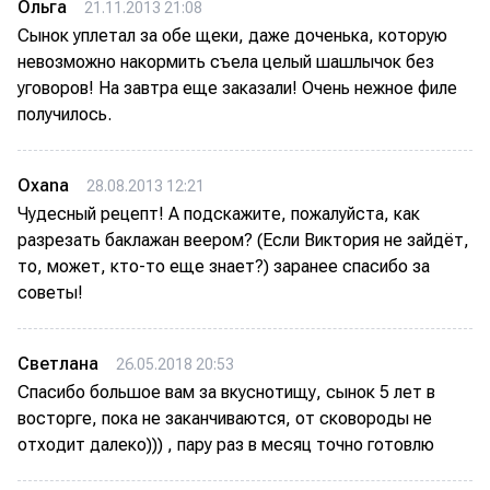
Ольга
21.11.2013 21:08
Сынок уплетал за обе щеки, даже доченька, которую
невозможно накормить съела целый шашлычок без
уговоров! На завтра еще заказали! Очень нежное филе
получилось.
Oxana
28.08.2013 12:21
Чудесный рецепт! А подскажите, пожалуйста, как
разрезать баклажан веером? (Если Виктория не зайдёт,
то, может, кто-то еще знает?) заранее спасибо за
советы!
Светлана
26.05.2018 20:53
Спасибо большое вам за вкуснотищу, сынок 5 лет в
восторге, пока не заканчиваются, от сковороды не
отходит далеко))) , пару раз в месяц точно готовлю