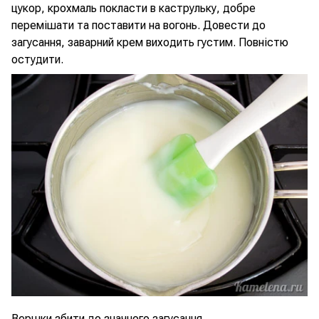
цукор, крохмаль покласти в каструльку, добре
перемішати та поставити на вогонь. Довести до
загусання, заварний крем виходить густим. Повністю
остудити.
Вершки збити до значного загусання.