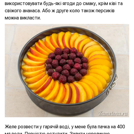
використовувати будь-які ягоди до смаку, крім ківі та
свіжого ананаса. Або ж друге коло також персиків
можна викласти.
Желе розвести у гарячій воді, у мене була пачка на 400
мл води. Повністю остудити. Залити невеликою