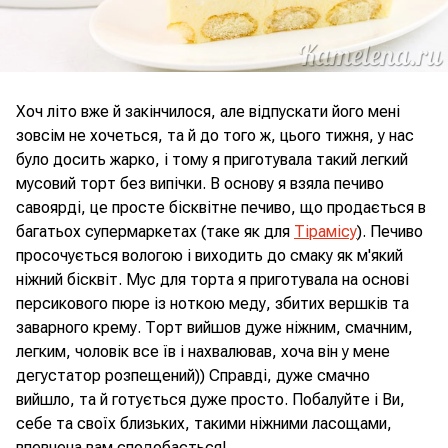
Хоч літо вже й закінчилося, але відпускати його мені
зовсім не хочеться, та й до того ж, цього тижня, у нас
було досить жарко, і тому я приготувала такий легкий
мусовий торт без випічки. В основу я взяла печиво
савоярді, це просте бісквітне печиво, що продається в
багатьох супермаркетах (таке як для
Тірамісу
). Печиво
просочується вологою і виходить до смаку як м'який
ніжний бісквіт. Мус для торта я приготувала на основі
персикового пюре із ноткою меду, збитих вершків та
заварного крему. Торт вийшов дуже ніжним, смачним,
легким, чоловік все їв і нахвалював, хоча він у мене
дегустатор розпещений)) Справді, дуже смачно
вийшло, та й готується дуже просто. Побалуйте і Ви,
себе та своїх близьких, такими ніжними ласощами,
впевнена вам сподобається!