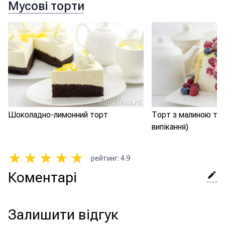
Мусові торти
Шоколадно-лимонний торт
Торт з малиною та 
випікання)
★
★
★
★
★
рейтинг
:
4.9
Коментарі
Залишити відгук