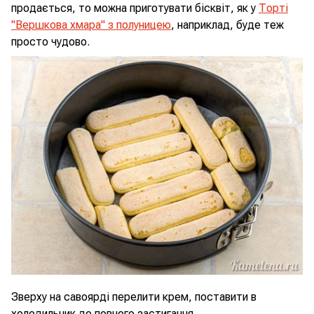
продається, то можна приготувати бісквіт, як у
Торті
"Вершкова хмара" з полуницею
, наприклад, буде теж
просто чудово.
Зверху на савоярді перелити крем, поставити в
холодильник до повного застигання.