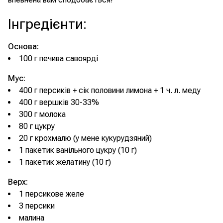
Інгредієнти
:
Основа:
100 г печива савоярді
Мус:
400 г персиків + сік половини лимона + 1 ч. л. меду
400 г вершків 30-33%
300 г молока
80 г цукру
20 г крохмалю (у мене кукурудзяний)
1 пакетик ванільного цукру (10 г)
1 пакетик желатину (10 г)
Верх:
1 персикове желе
3 персики
малина