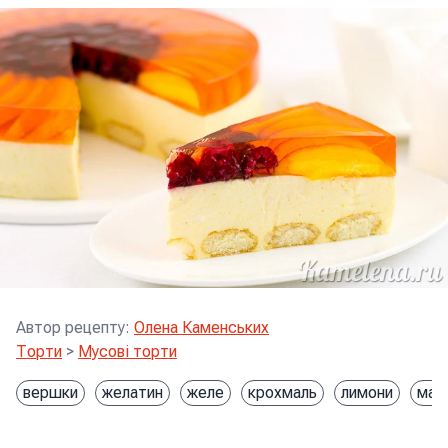
Автор рецепту
:
Олена Каменських
Торти
>
Мусові торти
вершки
желатин
желе
крохмаль
лимони
мал