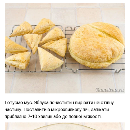
Готуємо мус. Яблука почистити і вирізати неїстівну
частину. Поставити в мікрохвильову піч, запікати
приблизно 7-10 хвилин або до повної м'якості.