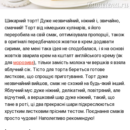
Шикарний торт! Дуже незвичайний, ніжний і, звичайно,
смачний! Торт від німецьких кулінарів, я його
переробила на свій смак, оптимізувала пропорції, також
в оригіналі передбачалося жовтки в крем додавати
сирими, але мені така ідея не сподобалася, і я на основі
жовтків зварила крем на кшталт англійського крему (як
для
морозива
), тільки замість молока чи вершків я взяла
яблучний сік. Тісто для торта береться готове
листкове, що спрощує приготування. Торт дуже
незвичайний вийшов, смак не схожий на будь-який інший.
Яблучний мус дуже ніжний, делікатний, повітряний, але
відчутний, а вершковий шар дуже ніжний, такий, що
тане в роті, ці два прекрасні шари підкреслюються
хрустким листковим прісним тестом. Поєднання смаків
просто чудове! Наполегливо рекомендую!