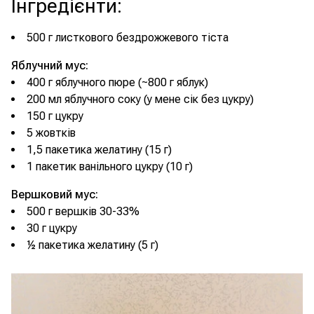
Інгредієнти
:
500 г листкового бездрожжевого тіста
Яблучний мус:
400 г яблучного пюре (~800 г яблук)
200 мл яблучного соку (у мене сік без цукру)
150 г цукру
5 жовтків
1,5 пакетика желатину (15 г)
1 пакетик ванільного цукру (10 г)
Вершковий мус:
500 г вершків 30-33%
30 г цукру
½ пакетика желатину (5 г)