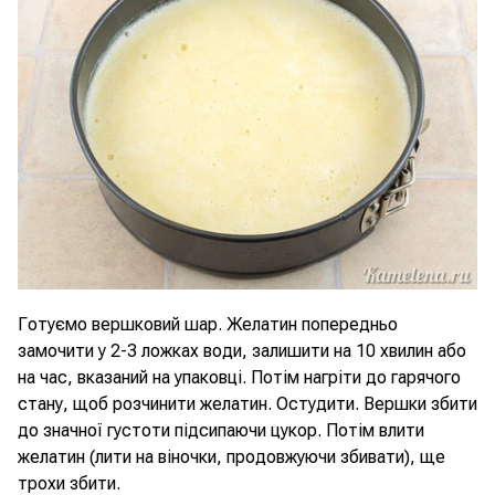
Готуємо вершковий шар. Желатин попередньо
замочити у 2-3 ложках води, залишити на 10 хвилин або
на час, вказаний на упаковці. Потім нагріти до гарячого
стану, щоб розчинити желатин. Остудити. Вершки збити
до значної густоти підсипаючи цукор. Потім влити
желатин (лити на віночки, продовжуючи збивати), ще
трохи збити.