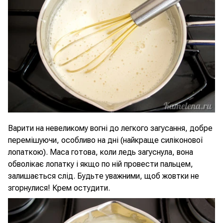
Варити на невеликому вогні до легкого загусання, добре
перемішуючи, особливо на дні (найкраще силіконової
лопаткою). Маса готова, коли ледь загуснула, вона
обволікає лопатку і якщо по ній провести пальцем,
залишається слід. Будьте уважними, щоб жовтки не
згорнулися! Крем остудити.