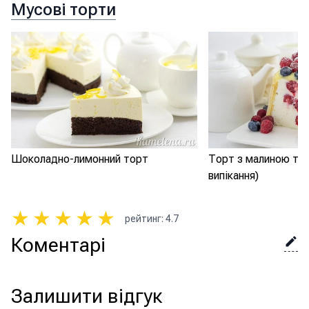
Мусові торти
Шоколадно-лимонний торт
Торт з малиною та 
випікання)
★
★
★
★
★
рейтинг
:
4.7
Коментарі
Залишити відгук