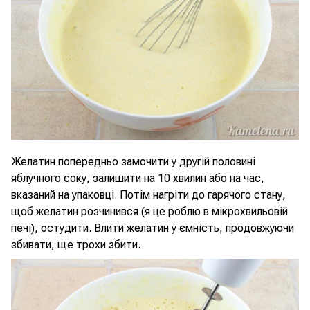
Желатин попередньо замочити у другій половині
яблучного соку, залишити на 10 хвилин або на час,
вказаний на упаковці. Потім нагріти до гарячого стану,
щоб желатин розчинився (я це роблю в мікрохвильовій
печі), остудити. Влити желатин у ємність, продовжуючи
збивати, ще трохи збити.