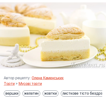
Автор рецепту
:
Олена Каменських
Торти
>
Мусові торти
вершки
желатин
жовтки
листкове тісто бездріж