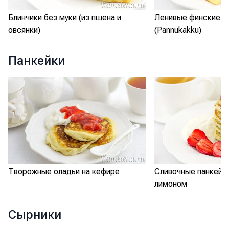
Блинчики без муки (из пшена и
Ленивые финские б
овсянки)
(Pannukakku)
Панкейки
Творожные оладьи на кефире
Сливочные панкейки
лимоном
Сырники