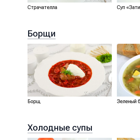
Страчателла
Суп «Зати
Борщи
Борщ
Зеленый 
Холодные супы