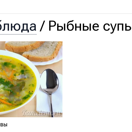
блюда
/
Рыбные суп
рвы