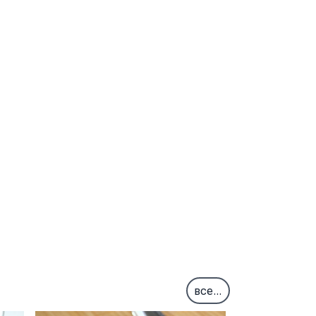
все...