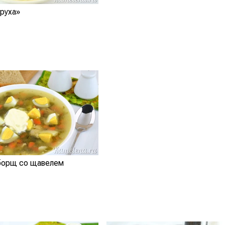
руха»
борщ со щавелем