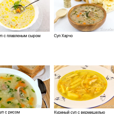
уп с плавленым сыром
Суп Харчо
уп с рисом
Куриный суп с вермишелью