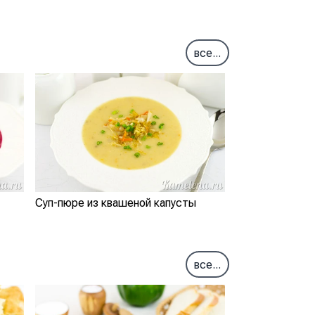
все...
Суп-пюре из квашеной капусты
все...