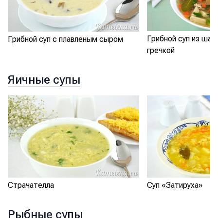
Грибной суп из шам
Грибной суп с плавленым сыром
гречкой
Яичные супы
Страчателла
Суп «Затируха»
Рыбные супы