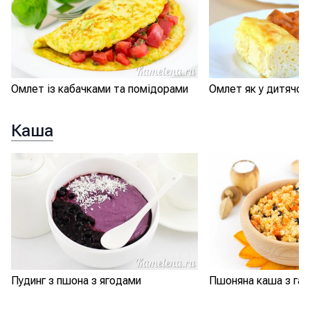
Омлет із кабачками та помідорами
Омлет як у дитячом
Каша
Пудинг з пшона з ягодами
Пшоняна каша з га