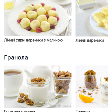
Ліниві сирні вареники з малиною
Ліниві вареники
Гранола
Горіхова гранола
Гранола