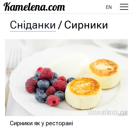
EN
Сніданки
/
Сирники
Сирники як у ресторані