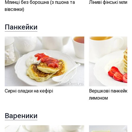
Млинці без борошна (з пшона та
Ліниві фінські млинц
вівсянки)
Панкейки
Сирні оладки на кефірі
Вершкові панкейки 
лимоном
Вареники