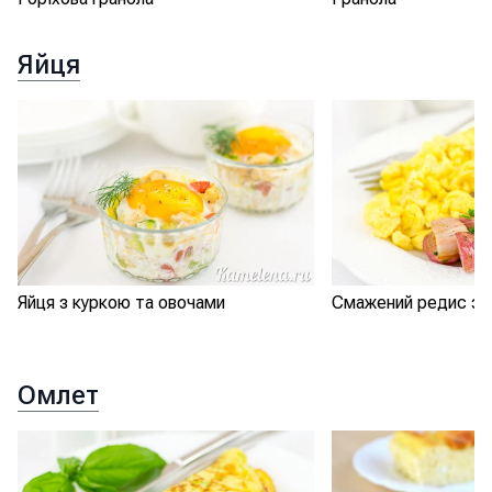
Яйця
Яйця з куркою та овочами
Смажений редис з 
Омлет