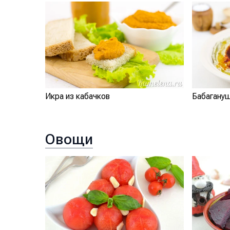
Икра из кабачков
Бабагану
Овощи