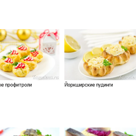
ые профитроли
Йоркширские пудинги