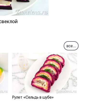
 свеклой
все...
Рулет «Сельдь в шубе»