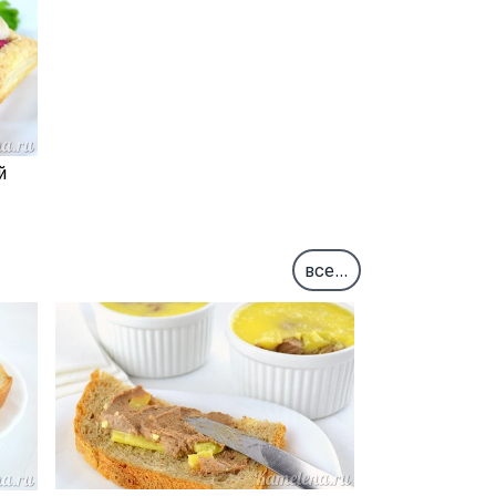
й
все...