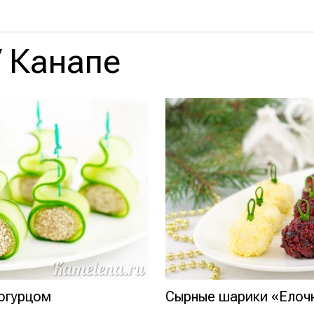
/
Канапе
 огурцом
Сырные шарики «Елоч