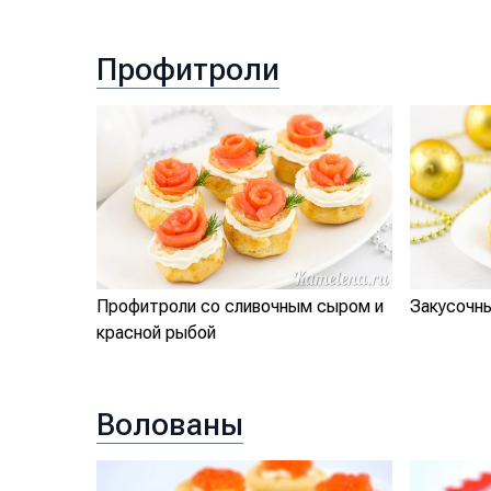
Профитроли
Профитроли со сливочным сыром и
Закусочн
красной рыбой
Волованы