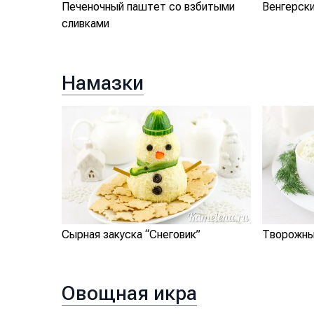
Печеночный паштет со взбитыми
Венгерск
сливками
Намазки
Сырная закуска “Снеговик”
Творожны
Овощная икра