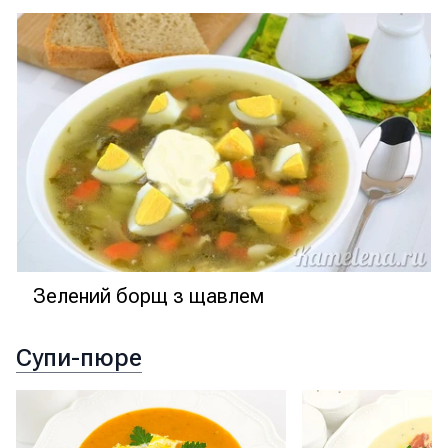
Зелений борщ з щавлем
Супи-пюре