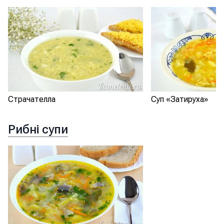
Страчателла
Суп «Затируха»
Рибні супи