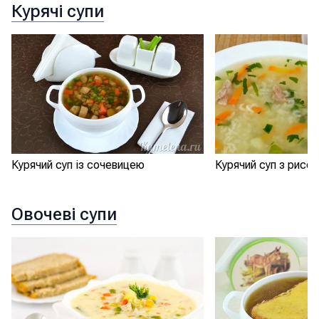
Курячі супи
Курячий суп з рисо
Курячий суп із сочевицею
Овочеві супи