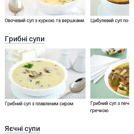
Овочевий суп з куркою та вершками
Цибулевий суп по-ф
Грибні супи
Грибний суп з пече
Грибний суп з плавленим сиром
гречкою
Яєчні супи