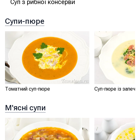
Суп з рибної консерви
Супи-пюре
Томатний суп-пюре
Суп-пюре із запечен
М'ясні супи