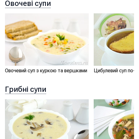
Овочеві супи
Овочевий суп з куркою та вершками
Цибулевий суп по-ф
Грибні супи