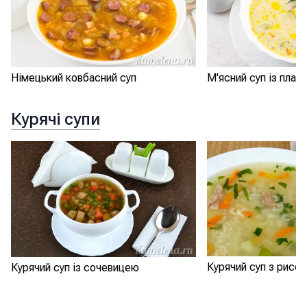
Німецький ковбасний суп
М'ясний суп із пла
Курячі супи
Курячий суп з рисо
Курячий суп із сочевицею