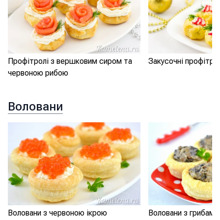
Профітролі з вершковим сиром та
Закусочні профітро
червоною рибою
Воловани
Воловани з червоною ікрою
Воловани з грибами