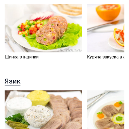
Шинка з індички
Куряча закуска в а
Язик