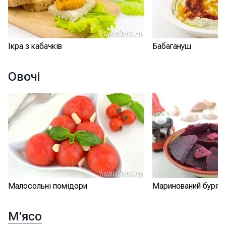
Ікра з кабачків
Бабагануш
Овочі
Малосольні помідори
Маринований буряк 
М'ясо