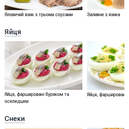
Яловичий язик з трьома соусами
Заливне з язика
Яйця
Яйця, фаршировані буряком та
Яйця, фаршировані 
оселедцем
Снеки