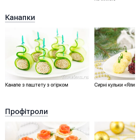
Канапки
Канапе з паштету з огірком
Сирні кульки «Ялинк
Профітроли