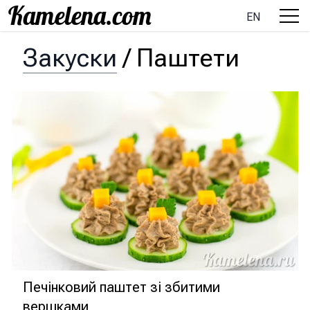
EN
Закуски
/
Паштети
Печінковий паштет зі збитими
вершками