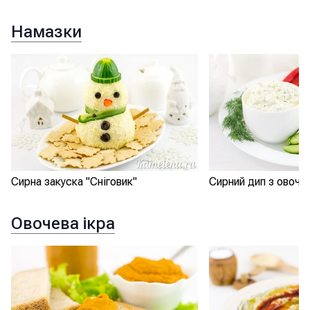
Намазки
Сирна закуска "Сніговик"
Сирний дип з овоча
Овочева ікра