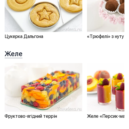
Цукерка Дальгона
«Трюфелі» з нуту
Желе
Фруктово-ягідний террін
Желе «Персик-мал