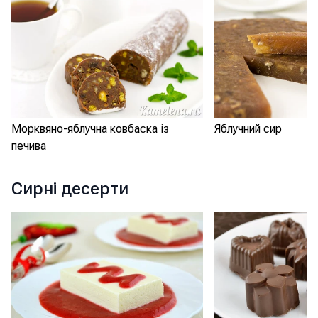
Морквяно-яблучна ковбаска із
Яблучний сир
печива
Сирні десерти