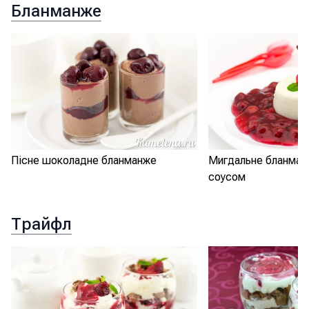
Бланманже
Пісне шоколадне бланманже
Мигдальне бланман
соусом
Трайфл