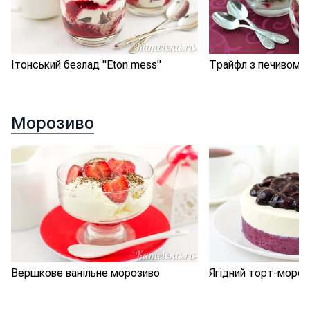
Ітонський безлад "Eton mess"
Трайфл з печивом 
Морозиво
Вершкове ванільне морозиво
Ягідний торт-мороз