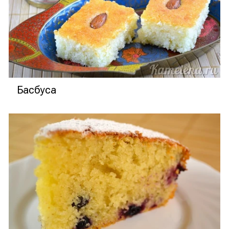
Басбуса