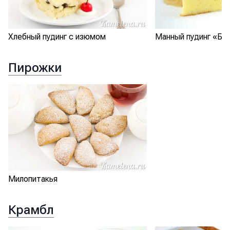
Манный пудинг «Бу
Хлебный пудинг с изюмом
Пирожки
Милопитакья
Крамбл