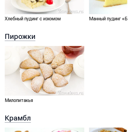
Манный пудинг «Бу
Хлебный пудинг с изюмом
Пирожки
Милопитакья
Крамбл