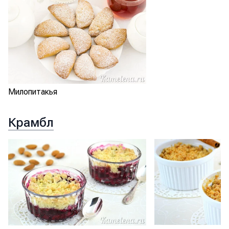
Милопитакья
Крамбл