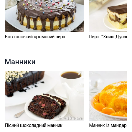
Бостонський кремовий пиріг
Пиріг "Хвилі Дунаю"
Манники
Пісний шоколадний манник
Манник із мандари