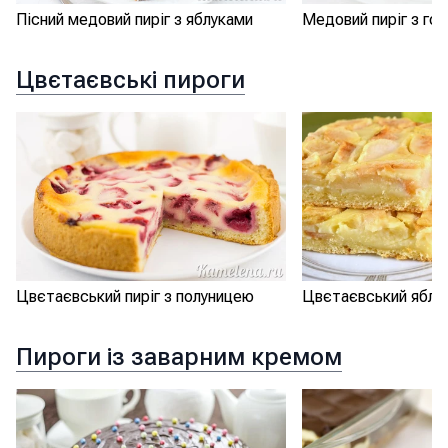
Пісний медовий пиріг з яблуками
Медовий пиріг з гор
Цвєтаєвські пироги
Цвєтаєвський пиріг з полуницею
Цвєтаєвський яблуч
Пироги із заварним кремом