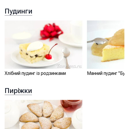
Пудинги
Манний пудинг "Буб
Хлібний пудинг із родзинками
Пиріжки