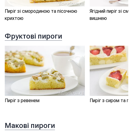
Пиріг зі смородиною та пісочною
Ягідний пиріг зі см
крихтою
вишнею
Фруктові пироги
Пиріг з ревенем
Пиріг з сиром та п
Макові пироги