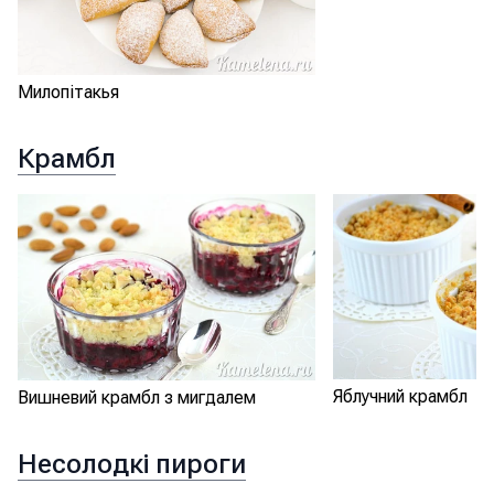
Милопітакья
Крамбл
Яблучний крамбл
Вишневий крамбл з мигдалем
Несолодкі пироги