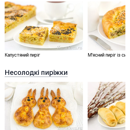
Капустяний пиріг
М'ясний пиріг із си
Несолодкі пиріжки