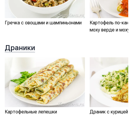
Гречка с овощами и шампиньонами
Картофель по-кана
моху верде и моху 
Драники
Картофельные лепешки
Драник с курицей