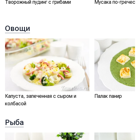
Творожный пудинг с грибами
Мусака по-греческ
Овощи
Капуста, запеченная с сыром и
Палак панир
колбасой
Рыба