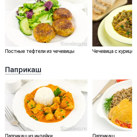
Постные тефтели из чечевицы
Чечевица с курицей
Паприкаш
Паприкаш из индейки
Паприкаш