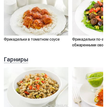
Фрикадельки в томатном соусе
Фрикадельки по-аз
обжаренными овощ
Гарниры