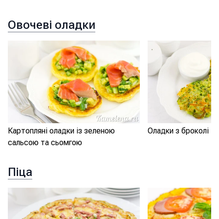
Овочеві оладки
Картопляні оладки із зеленою
Оладки з броколі
сальсою та сьомгою
Піца