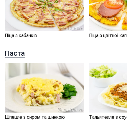
Піца з кабачків
Піца з цвітної капу
Паста
Шпецле з сиром та шинкою
Тальятелле з соус