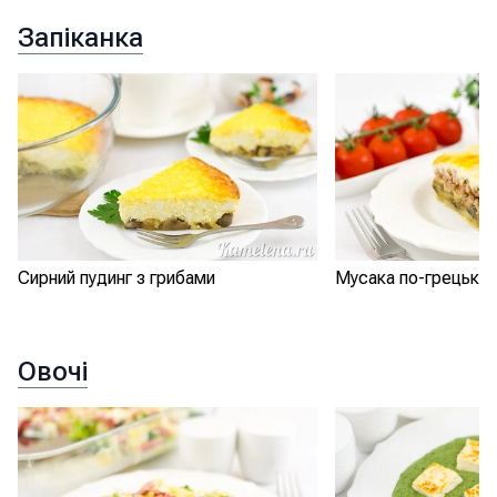
Запіканка
Сирний пудинг з грибами
Мусака по-грецьки
Овочі