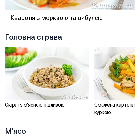
Квасоля з морквою та цибулею
Головна страва
Скірлі з м'ясною підливою
Смажена картопля з
куркою
М'ясо