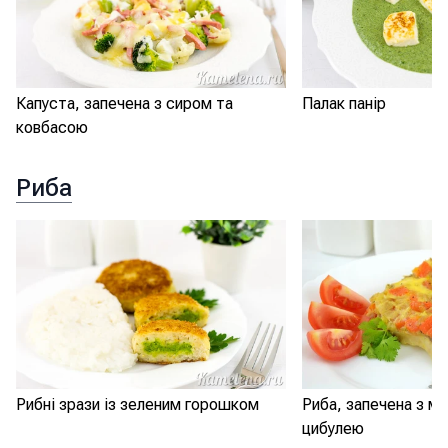
Капуста, запечена з сиром та
Палак панір
ковбасою
Риба
Рибні зрази із зеленим горошком
Риба, запечена з м
цибулею