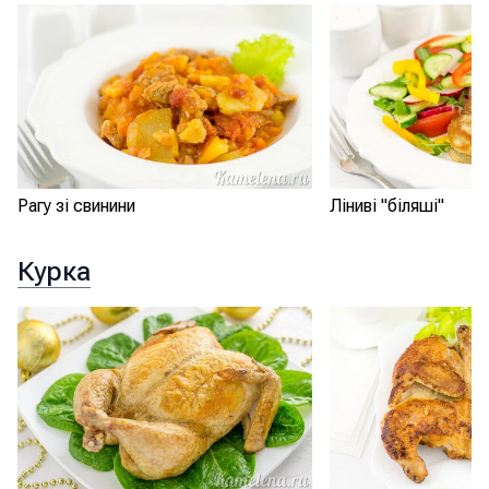
Рагу зі свинини
Ліниві "біляші"
Курка