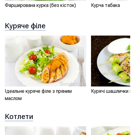
Фарширована курка (без кісток)
Курча табака
Куряче філе
Ідеальне куряче філе з пряним
Курячі шашлички з 
маслом
Котлети