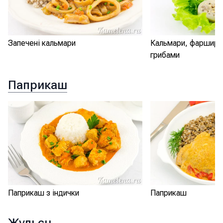
Запечені кальмари
Кальмари, фарширо
грибами
Паприкаш
Паприкаш з індички
Паприкаш
Жульєн