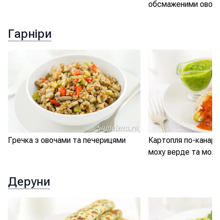
обсмаженими овоч
Гарніри
Гречка з овочами та печерицями
Картопля по-канарс
моху верде та моху
Деруни