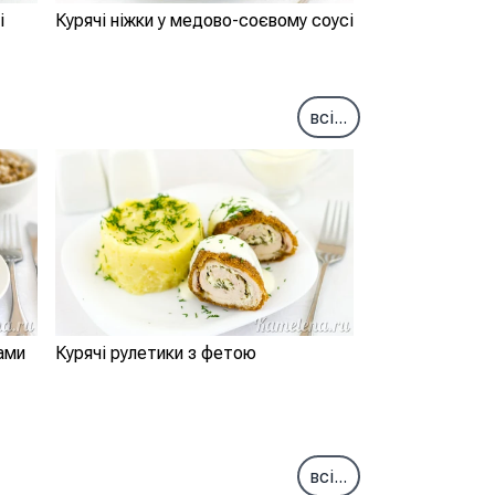
і
Курячі ніжки у медово-соєвому соусі
всі...
ами
Курячі рулетики з фетою
всі...