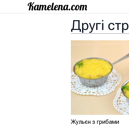
Другі ст
Жульєн з грибами