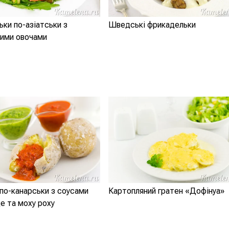
ки по-азіатськи з
Шведські фрикадельки
ими овочами
по-канарськи з соусами
Картопляний гратен «Дофінуа»
е та моху роху