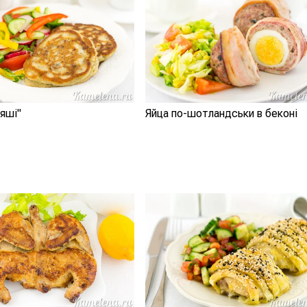
ляші"
Яйца по-шотландськи в беконі