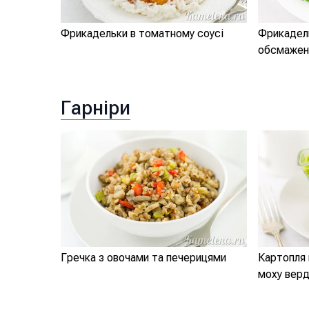
Фрикадельки в томатному соусі
Фрикадель
обсмажен
Гарніри
Гречка з овочами та печерицями
Картопля 
моху верд