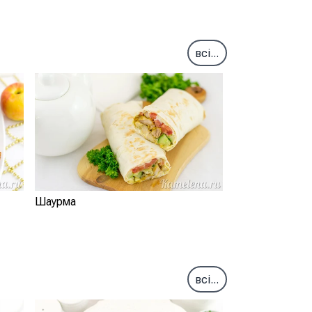
всі...
Шаурма
всі...