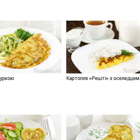
куркою
Картопля «Решті» з оселедцем