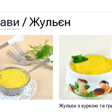
рави
/
Жульєн
Жульєн з куркою та г