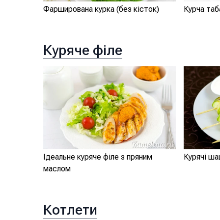
Фарширована курка (без кісток)
Курча таб
Куряче філе
Ідеальне куряче філе з пряним
Курячі ша
маслом
Котлети