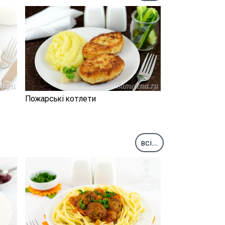
Пожарські котлети
всі...