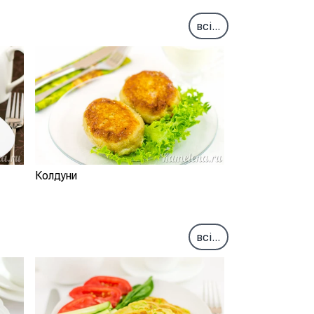
всі...
Колдуни
всі...