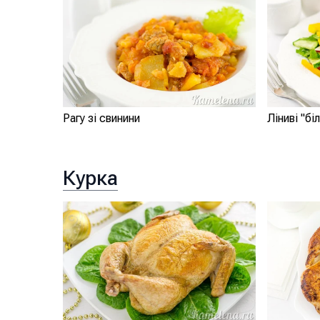
Рагу зі свинини
Ліниві "бі
Курка