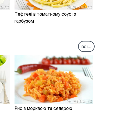
Тефтелі в томатному соусі з
гарбузом
всі...
Рис з морквою та селерою