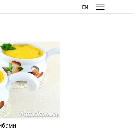
EN
рибами