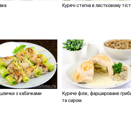
ака
Курячі стегна в листковому тіст
шлички з кабачками
Куряче філе, фаршироване гриб
та сиром