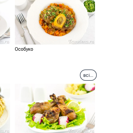
Особуко
всі...