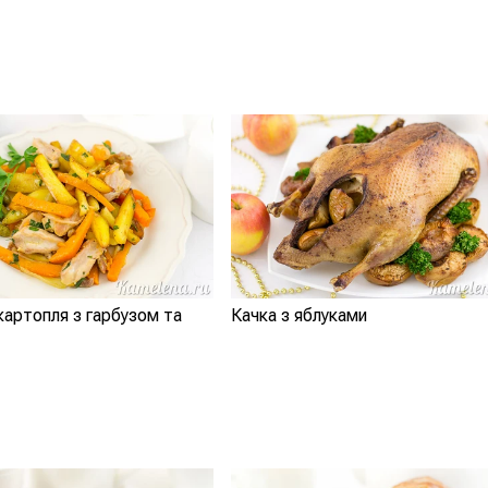
артопля з гарбузом та
Качка з яблуками