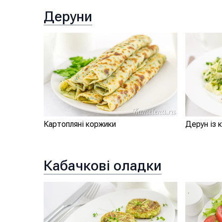
Деруни
Картопляні коржики
Дерун із 
Кабачкові оладки