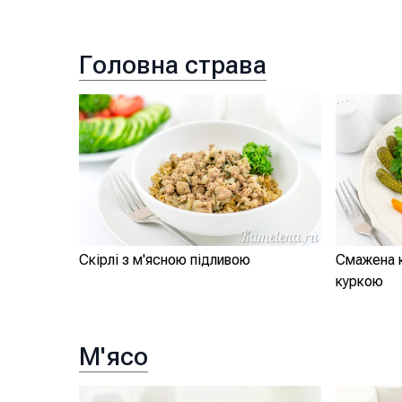
Головна страва
Скірлі з м'ясною підливою
Смажена к
куркою
М'ясо